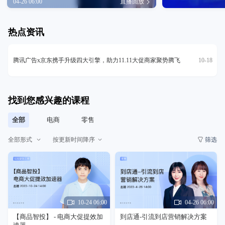
04-26 06:00
直播回放
热点资讯
腾讯广告x京东携手升级四大引擎，助力11.11大促商家聚势腾飞
10-18
找到您感兴趣的课程
全部
电商
零售
全部形式
按更新时间降序
筛选
10-24 06:00
04-26 06:00
【商品智投】 - 电商大促提效加
到店通-引流到店营销解决方案