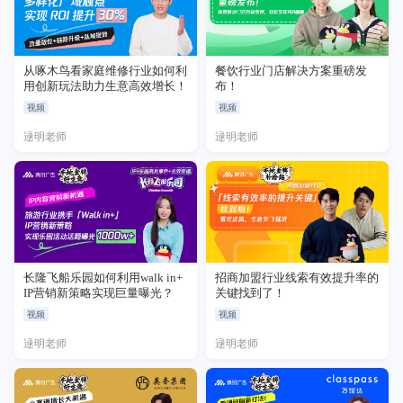
从啄木鸟看家庭维修行业如何利
餐饮行业门店解决方案重磅发
用创新玩法助力生意高效增长！
布！
视频
视频
逯明老师
逯明老师
长隆飞船乐园如何利用walk in+
招商加盟行业线索有效提升率的
IP营销新策略实现巨量曝光？
关键找到了！
视频
视频
逯明老师
逯明老师