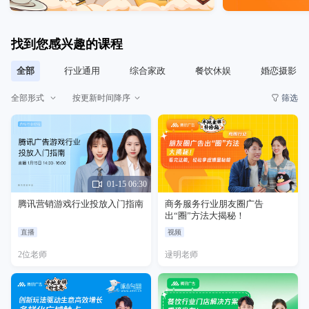
找到您感兴趣的课程
全部
行业通用
综合家政
餐饮休娱
婚恋摄影
全部形式
按更新时间降序
筛选
01-15 06:30
腾讯营销游戏行业投放入门指南
商务服务行业朋友圈广告
出“圈”方法大揭秘！
直播
视频
2位老师
逯明老师