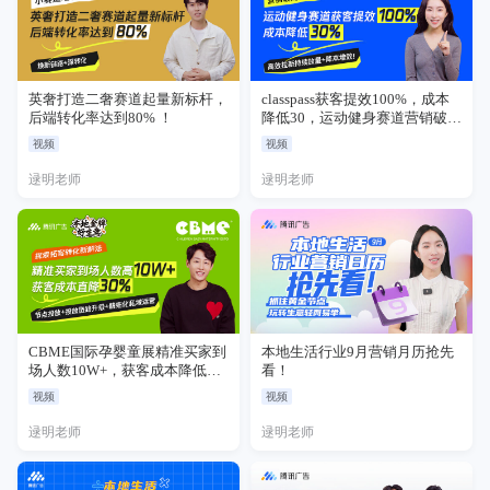
英奢打造二奢赛道起量新标杆，
classpass获客提效100%，成本
后端转化率达到80% ！
降低30，运动健身赛道营销破局
新打法！
视频
视频
逯明老师
逯明老师
CBME国际孕婴童展精准买家到
本地生活行业9月营销月历抢先
场人数10W+，获客成本降低
看！
30%！
视频
视频
逯明老师
逯明老师